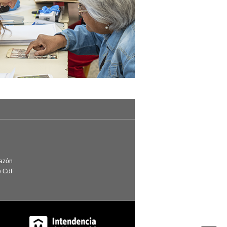
Razón
e CdF