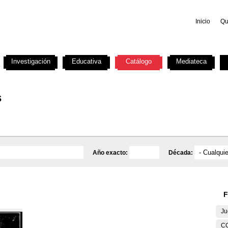
Inicio
Qu
Investigación
Educativa
Catálogo
Mediateca
s
Año exacto:
Década:
F
Ju
C