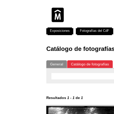
Exposiciones
Fotografías del CdF
Catálogo de fotografía
General
Catálogo de fotografías
Resultados
1
-
1
de
1