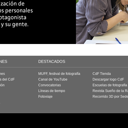
NES
DESTACADOS
nes
MUFF, festival de fotografía
CdF Tienda
as del CdF
Canal de YouTube
Descargar logo CdF
ión
Convocatorias
Escuelas de fotografía
Líneas de tiempo
Revista Sueño de la 
Fotoviaje
Recorrido 3D por Sed
a