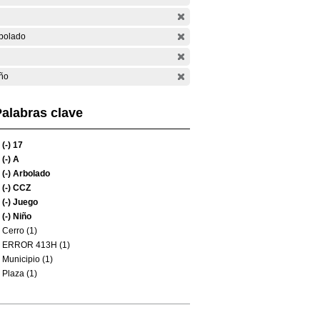
bolado
ño
alabras clave
(-)
17
(-)
A
(-)
Arbolado
(-)
CCZ
(-)
Juego
(-)
Niño
Cerro (1)
ERROR 413H (1)
Municipio (1)
Plaza (1)