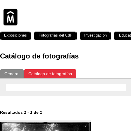
Exposiciones
Fotografías del CdF
Investigación
Educat
Catálogo de fotografías
General
Catálogo de fotografías
Resultados
1
-
1
de
1