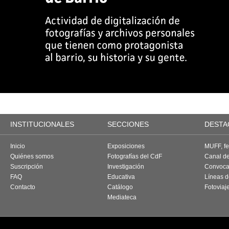
INSTITUCIONALES
SECCIONES
DESTA
Inicio
Exposiciones
MUFF, fes
Quiénes somos
Fotografías del CdF
Canal d
Suscripción
Investigación
Convoca
FAQ
Educativa
Líneas d
Contacto
Catálogo
Fotoviaj
Mediateca