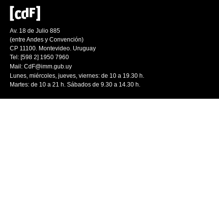
Av. 18 de Julio 885
(entre Andes y Convención)
CP 11100. Montevideo. Uruguay
Tel: [598 2] 1950 7960
Mail:
CdF@imm.gub.uy
Lunes, miércoles, jueves, viernes: de 10 a 19.30 h.
Martes: de 10 a 21 h. Sábados de 9.30 a 14.30 h.