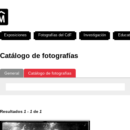
Exposiciones
Fotografías del CdF
Investigación
Educat
Catálogo de fotografías
General
Catálogo de fotografías
Resultados
1
-
1
de
1