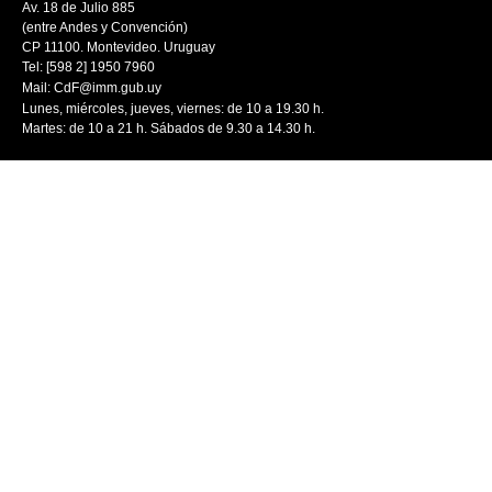
Av. 18 de Julio 885
(entre Andes y Convención)
CP 11100. Montevideo. Uruguay
Tel: [598 2] 1950 7960
Mail:
CdF@imm.gub.uy
Lunes, miércoles, jueves, viernes: de 10 a 19.30 h.
Martes: de 10 a 21 h. Sábados de 9.30 a 14.30 h.