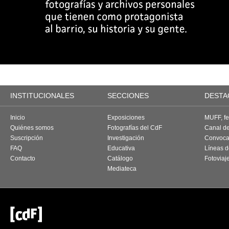
INSTITUCIONALES
SECCIONES
DESTA
Inicio
Exposiciones
MUFF, fes
Quiénes somos
Fotografías del CdF
Canal d
Suscripción
Investigación
Convoca
FAQ
Educativa
Líneas d
Contacto
Catálogo
Fotoviaj
Mediateca