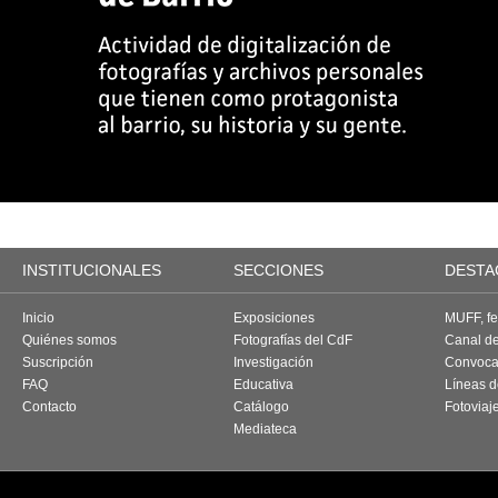
INSTITUCIONALES
SECCIONES
DESTA
Inicio
Exposiciones
MUFF, fes
Quiénes somos
Fotografías del CdF
Canal d
Suscripción
Investigación
Convoca
FAQ
Educativa
Líneas d
Contacto
Catálogo
Fotoviaj
Mediateca