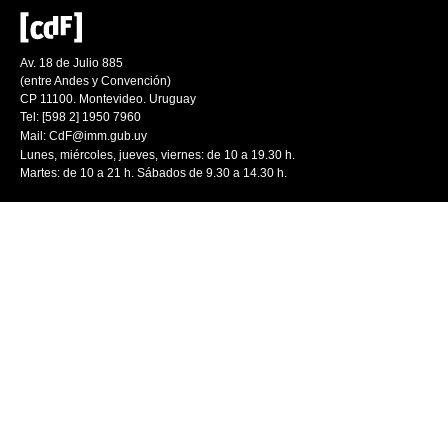
Av. 18 de Julio 885
(entre Andes y Convención)
CP 11100. Montevideo. Uruguay
Tel: [598 2] 1950 7960
Mail:
CdF@imm.gub.uy
Lunes, miércoles, jueves, viernes: de 10 a 19.30 h.
Martes: de 10 a 21 h. Sábados de 9.30 a 14.30 h.