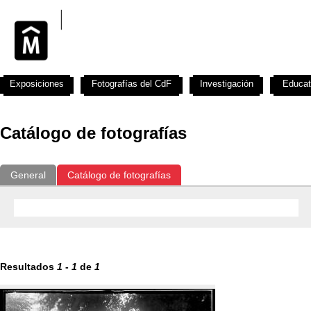
Exposiciones
Fotografías del CdF
Investigación
Educat
Catálogo de fotografías
General
Catálogo de fotografías
Resultados
1
-
1
de
1