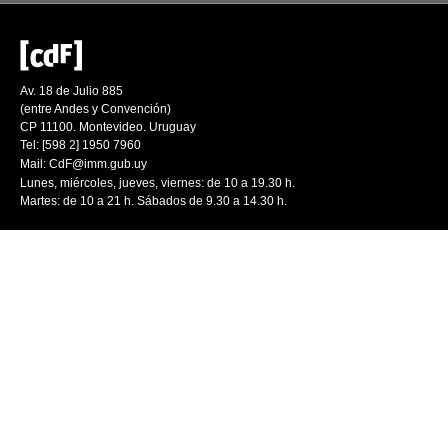
Av. 18 de Julio 885
(entre Andes y Convención)
CP 11100. Montevideo. Uruguay
Tel: [598 2] 1950 7960
Mail:
CdF@imm.gub.uy
Lunes, miércoles, jueves, viernes: de 10 a 19.30 h.
Martes: de 10 a 21 h. Sábados de 9.30 a 14.30 h.