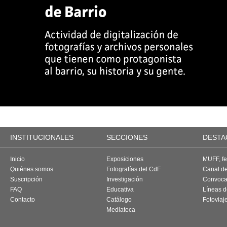
INSTITUCIONALES
SECCIONES
DESTA
Inicio
Exposiciones
MUFF, fes
Quiénes somos
Fotografías del CdF
Canal d
Suscripción
Investigación
Convoca
FAQ
Educativa
Líneas d
Contacto
Catálogo
Fotoviaj
Mediateca