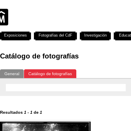
Exposiciones
Fotografías del CdF
Investigación
Educat
Catálogo de fotografías
General
Catálogo de fotografías
Resultados
1
-
1
de
1