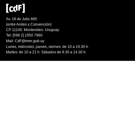
Av. 18 de Julio 885
(entre Andes y Convención)
CP 11100. Montevideo. Uruguay
Tel: [598 2] 1950 7960
Mail:
CdF@imm.gub.uy
Lunes, miércoles, jueves, viernes: de 10 a 19.30 h.
Martes: de 10 a 21 h. Sábados de 9.30 a 14.30 h.