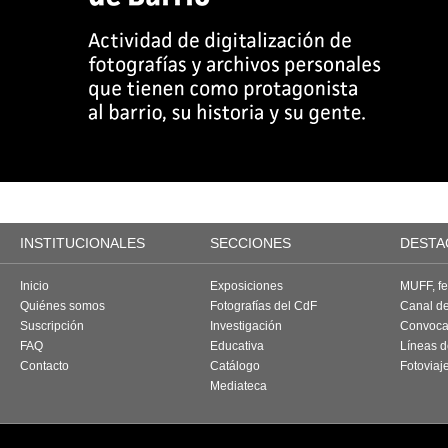
INSTITUCIONALES
SECCIONES
DESTA
Inicio
Exposiciones
MUFF, fes
Quiénes somos
Fotografías del CdF
Canal d
Suscripción
Investigación
Convoca
FAQ
Educativa
Líneas d
Contacto
Catálogo
Fotoviaj
Mediateca