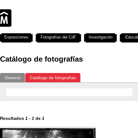
Exposiciones
Fotografías del CdF
Investigación
Educat
Catálogo de fotografías
General
Catálogo de fotografías
Resultados
1
-
1
de
1