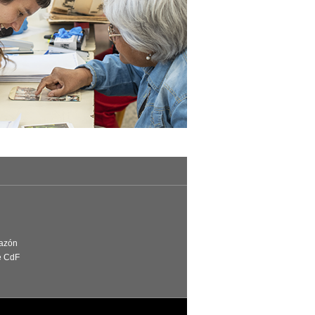
Razón
e CdF