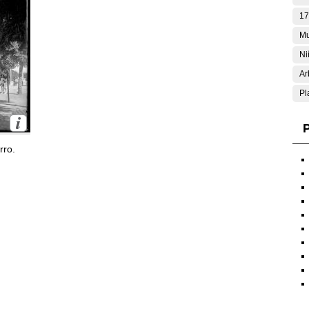
17
Mu
Ni
Ar
Pl
P
rro.