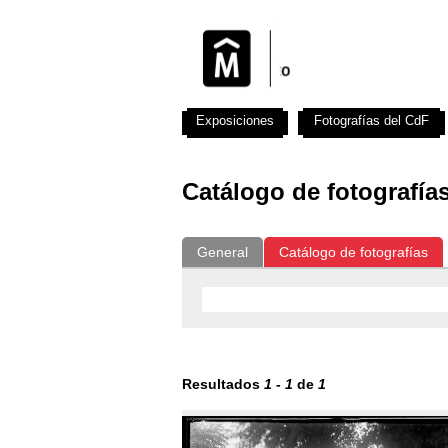
Exposiciones
Fotografías del CdF
Catálogo de fotografía
General
Catálogo de fotografías
Resultados
1
-
1
de
1