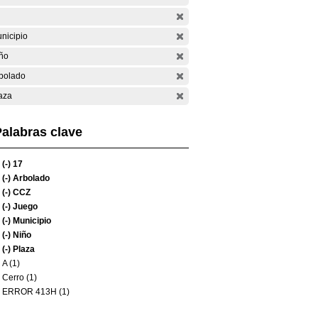
nicipio
ño
bolado
aza
alabras clave
(-)
17
(-)
Arbolado
(-)
CCZ
(-)
Juego
(-)
Municipio
(-)
Niño
(-)
Plaza
A (1)
Cerro (1)
ERROR 413H (1)