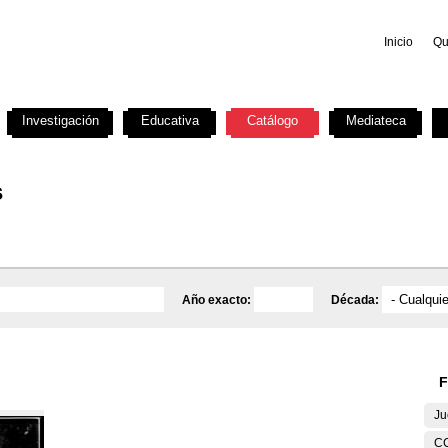
Inicio
Qu
Investigación
Educativa
Catálogo
Mediateca
s
Año exacto:
Década:
F
Ju
C