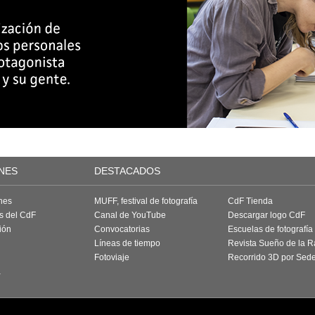
NES
DESTACADOS
nes
MUFF, festival de fotografía
CdF Tienda
as del CdF
Canal de YouTube
Descargar logo CdF
ión
Convocatorias
Escuelas de fotografía
Líneas de tiempo
Revista Sueño de la 
Fotoviaje
Recorrido 3D por Sed
a