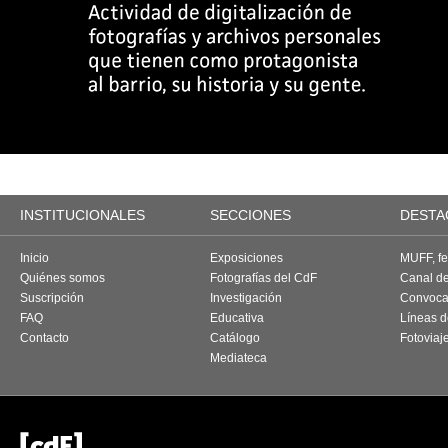
INSTITUCIONALES
SECCIONES
DESTA
Inicio
Exposiciones
MUFF, fes
Quiénes somos
Fotografías del CdF
Canal d
Suscripción
Investigación
Convoca
FAQ
Educativa
Líneas d
Contacto
Catálogo
Fotoviaj
Mediateca