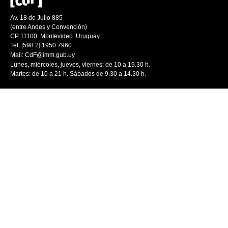
Av. 18 de Julio 885
(entre Andes y Convención)
CP 11100. Montevideo. Uruguay
Tel: [598 2] 1950 7960
Mail:
CdF@imm.gub.uy
Lunes, miércoles, jueves, viernes: de 10 a 19.30 h.
Martes: de 10 a 21 h. Sábados de 9.30 a 14.30 h.