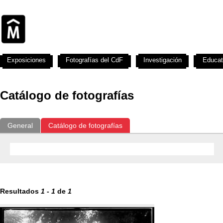
Exposiciones
Fotografías del CdF
Investigación
Educat
Catálogo de fotografías
General
Catálogo de fotografías
Resultados
1
-
1
de
1