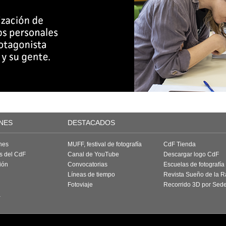
NES
DESTACADOS
nes
MUFF, festival de fotografía
CdF Tienda
as del CdF
Canal de YouTube
Descargar logo CdF
ión
Convocatorias
Escuelas de fotografía
Líneas de tiempo
Revista Sueño de la 
Fotoviaje
Recorrido 3D por Sed
a