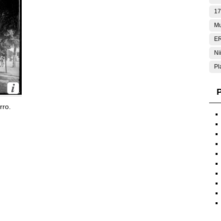
17
Mu
E
Ni
Pl
P
rro.