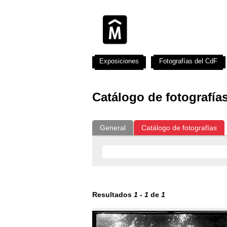
Exposiciones
Fotografías del CdF
Catálogo de fotografía
General
Catálogo de fotografías
Resultados
1
-
1
de
1