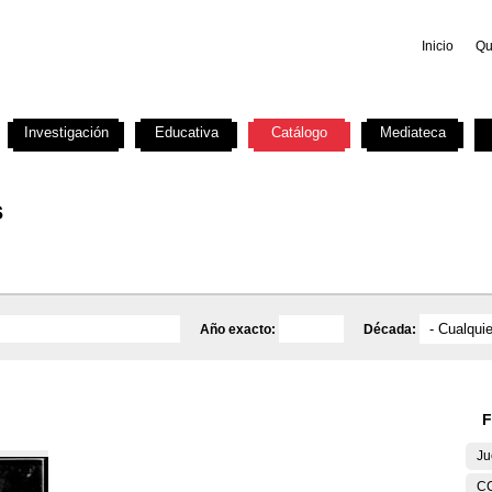
Inicio
Qu
Investigación
Educativa
Catálogo
Mediateca
s
Año exacto:
Década:
F
Ju
C