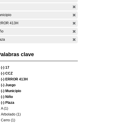
nicipio
RROR 413H
ño
aza
alabras clave
(-)
17
(-)
CCZ
(-)
ERROR 413H
(-)
Juego
(-)
Municipio
(-)
Niño
(-)
Plaza
A (1)
Arbolado (1)
Cerro (1)