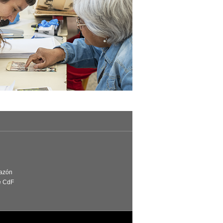
Razón
e CdF