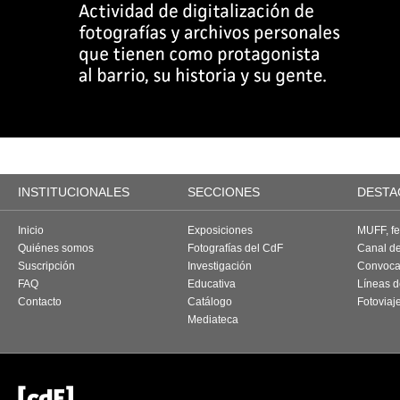
INSTITUCIONALES
SECCIONES
DESTA
Inicio
Exposiciones
MUFF, fes
Quiénes somos
Fotografías del CdF
Canal d
Suscripción
Investigación
Convoca
FAQ
Educativa
Líneas d
Contacto
Catálogo
Fotoviaj
Mediateca