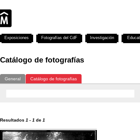
Exposiciones
Fotografías del CdF
Investigación
Educat
Catálogo de fotografías
General
Catálogo de fotografías
Resultados
1
-
1
de
1