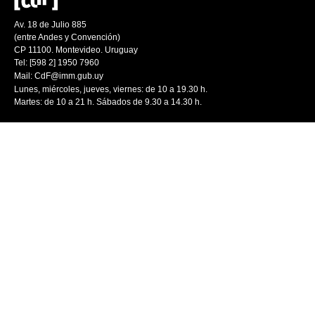
Av. 18 de Julio 885
(entre Andes y Convención)
CP 11100. Montevideo. Uruguay
Tel: [598 2] 1950 7960
Mail:
CdF@imm.gub.uy
Lunes, miércoles, jueves, viernes: de 10 a 19.30 h.
Martes: de 10 a 21 h. Sábados de 9.30 a 14.30 h.