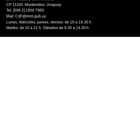
CP 11100. Montevideo. Uruguay
Tel: [598 2] 1950 7960
Mail:
CdF@imm.gub.uy
Lunes, miércoles, jueves, viernes: de 10 a 19.30 h.
Martes: de 10 a 21 h. Sábados de 9.30 a 14.30 h.