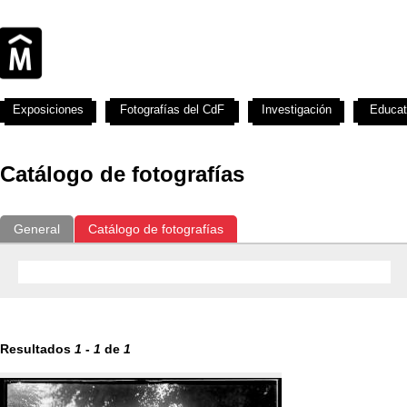
Exposiciones
Fotografías del CdF
Investigación
Educat
Catálogo de fotografías
General
Catálogo de fotografías
Resultados
1
-
1
de
1