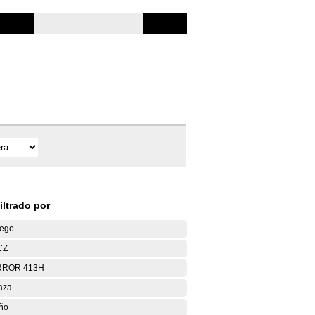
iltrado por
ego
CZ
RROR 413H
aza
ño