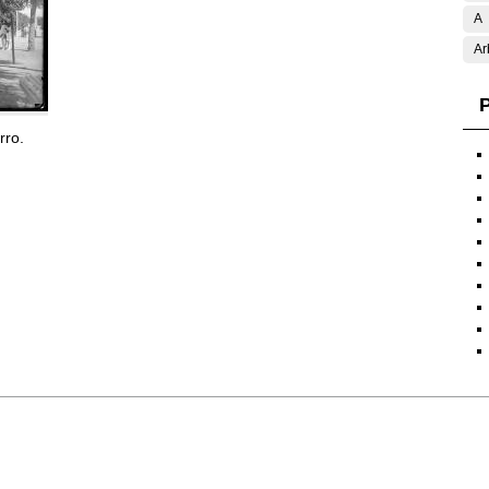
A
Ar
P
rro.