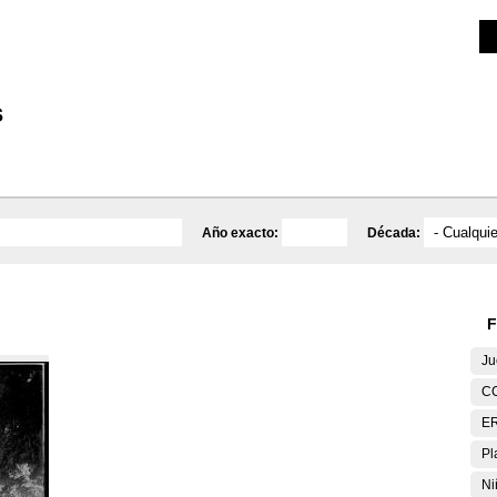
Investigación
Educativa
Catálogo
Mediateca
s
Año exacto:
Década:
F
Ju
C
E
Pl
Ni