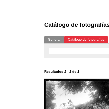
Exposiciones
Fotografías del CdF
Catálogo de fotografía
General
Catálogo de fotografías
Resultados
1
-
1
de
1