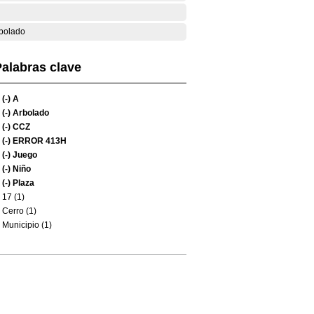
bolado
alabras clave
(-)
A
(-)
Arbolado
(-)
CCZ
(-)
ERROR 413H
(-)
Juego
(-)
Niño
(-)
Plaza
17 (1)
Cerro (1)
Municipio (1)