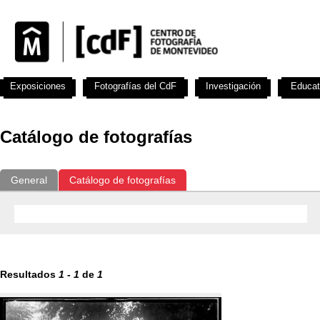
Exposiciones
Fotografías del CdF
Investigación
Educat
Catálogo de fotografías
General
Catálogo de fotografías
Resultados
1
-
1
de
1