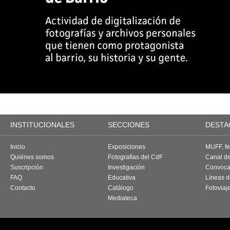
INSTITUCIONALES
SECCIONES
DESTA
Inicio
Exposiciones
MUFF, fes
Quiénes somos
Fotografías del CdF
Canal d
Suscripción
Investigación
Convoca
FAQ
Educativa
Líneas d
Contacto
Catálogo
Fotoviaj
Mediateca