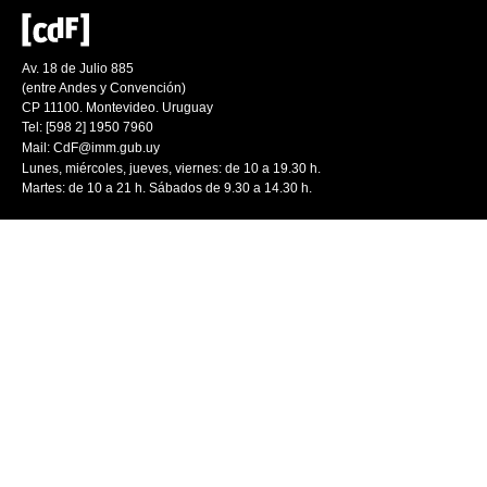
Av. 18 de Julio 885
(entre Andes y Convención)
CP 11100. Montevideo. Uruguay
Tel: [598 2] 1950 7960
Mail:
CdF@imm.gub.uy
Lunes, miércoles, jueves, viernes: de 10 a 19.30 h.
Martes: de 10 a 21 h. Sábados de 9.30 a 14.30 h.