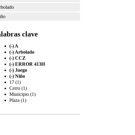
rbolado
iño
labras clave
(-)
A
(-)
Arbolado
(-)
CCZ
(-)
ERROR 413H
(-)
Juego
(-)
Niño
17 (1)
Cerro (1)
Municipio (1)
Plaza (1)