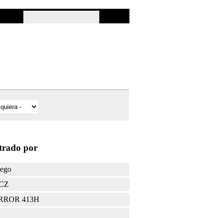
ltrado por
uego
CZ
RROR 413H