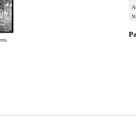
A
A
N
Pa
rro.