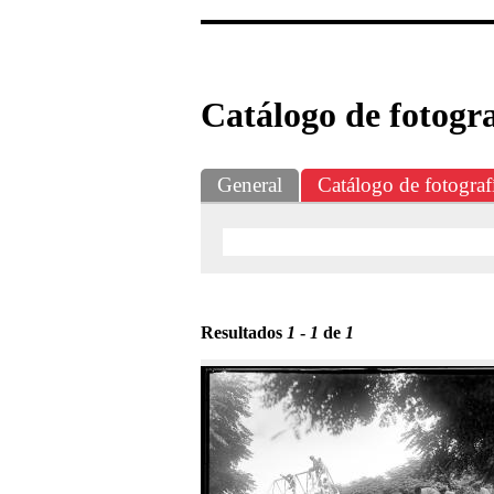
Exposiciones
Fotografías del CdF
Catálogo de fotogra
General
Catálogo de fotograf
Resultados
1
-
1
de
1