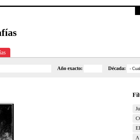
Investigación
Educativa
Catálogo
Mediateca
fías
ías
Año exacto:
Década:
Fi
J
C
E