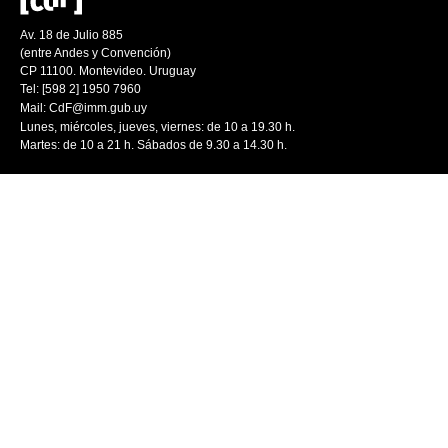
Av. 18 de Julio 885
(entre Andes y Convención)
CP 11100. Montevideo. Uruguay
Tel: [598 2] 1950 7960
Mail:
CdF@imm.gub.uy
Lunes, miércoles, jueves, viernes: de 10 a 19.30 h.
Martes: de 10 a 21 h. Sábados de 9.30 a 14.30 h.