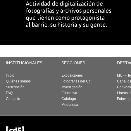
INSTITUCIONALES
SECCIONES
DESTA
Inicio
Exposiciones
MUFF, fes
Quiénes somos
Fotografías del CdF
Canal d
Suscripción
Investigación
Convoca
FAQ
Educativa
Líneas d
Contacto
Catálogo
Fotoviaj
Mediateca