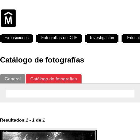
Exposiciones
Fotografías del CdF
Investigación
Educat
Catálogo de fotografías
General
Catálogo de fotografías
Resultados
1
-
1
de
1