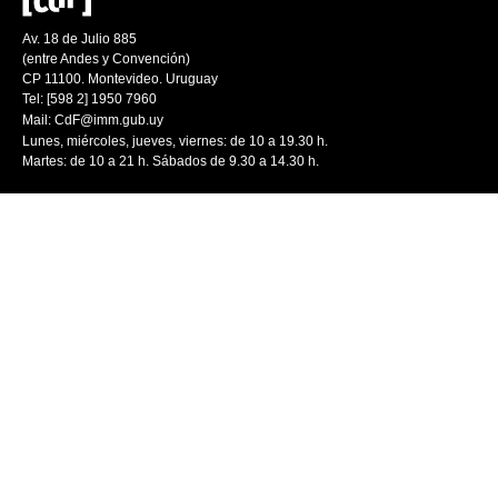
Av. 18 de Julio 885
(entre Andes y Convención)
CP 11100. Montevideo. Uruguay
Tel: [598 2] 1950 7960
Mail:
CdF@imm.gub.uy
Lunes, miércoles, jueves, viernes: de 10 a 19.30 h.
Martes: de 10 a 21 h. Sábados de 9.30 a 14.30 h.