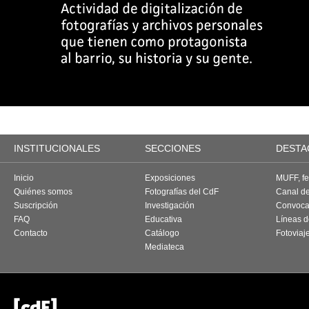
INSTITUCIONALES
SECCIONES
DESTA
Inicio
Exposiciones
MUFF, fes
Quiénes somos
Fotografías del CdF
Canal d
Suscripción
Investigación
Convoca
FAQ
Educativa
Líneas d
Contacto
Catálogo
Fotoviaj
Mediateca