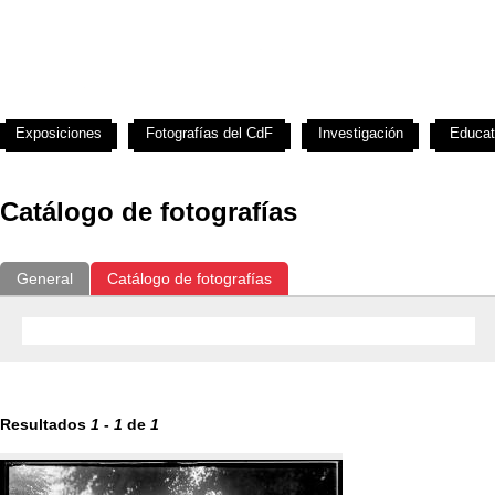
Exposiciones
Fotografías del CdF
Investigación
Educat
Catálogo de fotografías
General
Catálogo de fotografías
Resultados
1
-
1
de
1