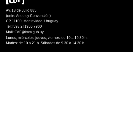
Av. 18 de Julio 885
(entre Andes y Convención)
CP 11100. Montevideo. Uruguay
Tel: [598 2] 1950 7960
Mail:
CdF@imm.gub.uy
Lunes, miércoles, jueves, viernes: de 10 a 19.30 h.
Martes: de 10 a 21 h. Sábados de 9.30 a 14.30 h.