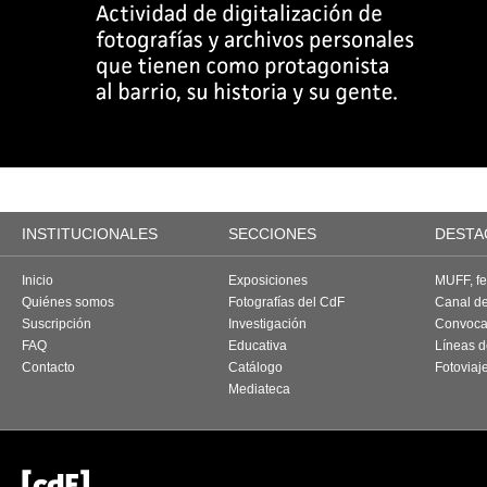
INSTITUCIONALES
SECCIONES
DESTA
Inicio
Exposiciones
MUFF, fes
Quiénes somos
Fotografías del CdF
Canal d
Suscripción
Investigación
Convoca
FAQ
Educativa
Líneas d
Contacto
Catálogo
Fotoviaj
Mediateca