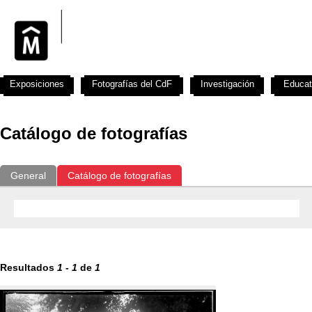
Exposiciones
Fotografías del CdF
Investigación
Educat
Catálogo de fotografías
General
Catálogo de fotografías
Resultados
1
-
1
de
1