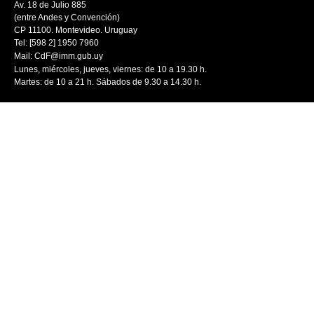
Av. 18 de Julio 885
(entre Andes y Convención)
CP 11100. Montevideo. Uruguay
Tel: [598 2] 1950 7960
Mail:
CdF@imm.gub.uy
Lunes, miércoles, jueves, viernes: de 10 a 19.30 h.
Martes: de 10 a 21 h. Sábados de 9.30 a 14.30 h.