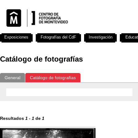
Exposiciones
Fotografías del CdF
Investigación
Educat
Catálogo de fotografías
General
Catálogo de fotografías
Resultados
1
-
1
de
1