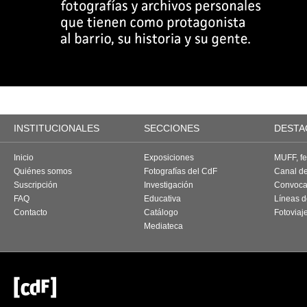
INSTITUCIONALES
SECCIONES
DESTA
Inicio
Exposiciones
MUFF, fes
Quiénes somos
Fotografías del CdF
Canal d
Suscripción
Investigación
Convoca
FAQ
Educativa
Líneas d
Contacto
Catálogo
Fotoviaj
Mediateca