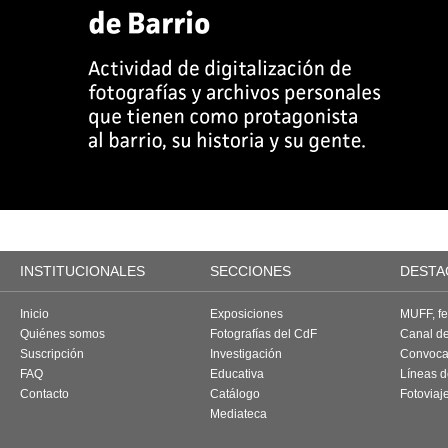
INSTITUCIONALES
SECCIONES
DESTA
Inicio
Exposiciones
MUFF, fes
Quiénes somos
Fotografías del CdF
Canal d
Suscripción
Investigación
Convoca
FAQ
Educativa
Líneas d
Contacto
Catálogo
Fotoviaj
Mediateca