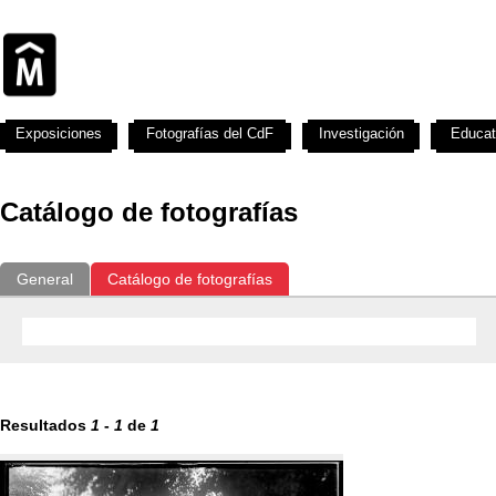
Exposiciones
Fotografías del CdF
Investigación
Educat
Catálogo de fotografías
General
Catálogo de fotografías
Resultados
1
-
1
de
1