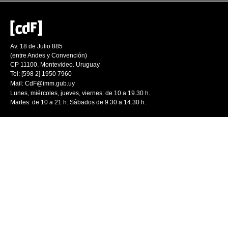
Av. 18 de Julio 885
(entre Andes y Convención)
CP 11100. Montevideo. Uruguay
Tel: [598 2] 1950 7960
Mail:
CdF@imm.gub.uy
Lunes, miércoles, jueves, viernes: de 10 a 19.30 h.
Martes: de 10 a 21 h. Sábados de 9.30 a 14.30 h.