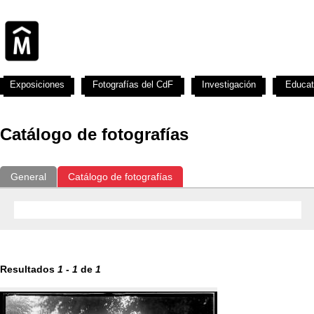
Exposiciones
Fotografías del CdF
Investigación
Educat
Catálogo de fotografías
General
Catálogo de fotografías
Resultados
1
-
1
de
1