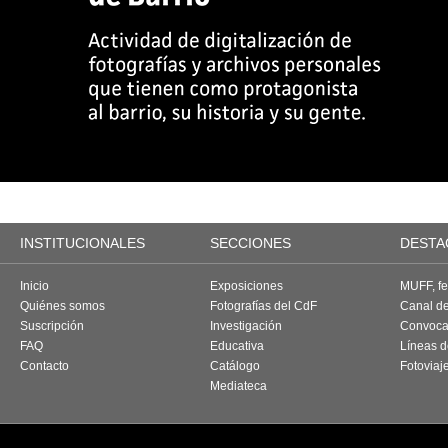
INSTITUCIONALES
SECCIONES
DESTA
Inicio
Exposiciones
MUFF, fes
Quiénes somos
Fotografías del CdF
Canal d
Suscripción
Investigación
Convoca
FAQ
Educativa
Líneas d
Contacto
Catálogo
Fotoviaj
Mediateca