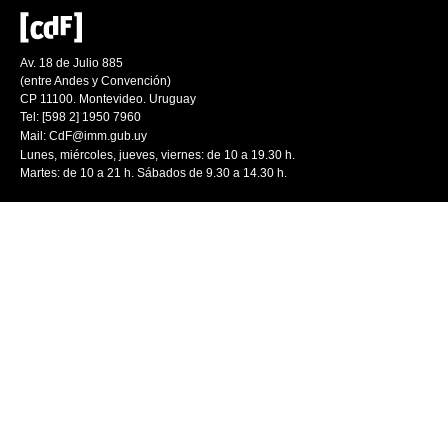
Av. 18 de Julio 885
(entre Andes y Convención)
CP 11100. Montevideo. Uruguay
Tel: [598 2] 1950 7960
Mail:
CdF@imm.gub.uy
Lunes, miércoles, jueves, viernes: de 10 a 19.30 h.
Martes: de 10 a 21 h. Sábados de 9.30 a 14.30 h.