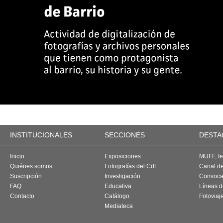
INSTITUCIONALES
SECCIONES
DESTA
Inicio
Exposiciones
MUFF, fes
Quiénes somos
Fotografías del CdF
Canal d
Suscripción
Investigación
Convoca
FAQ
Educativa
Líneas d
Contacto
Catálogo
Fotoviaj
Mediateca