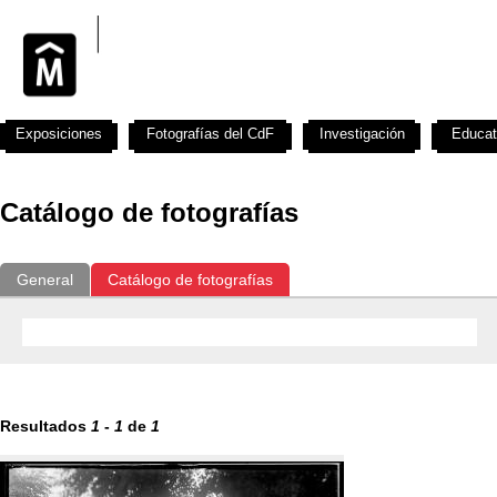
Exposiciones
Fotografías del CdF
Investigación
Educat
Catálogo de fotografías
General
Catálogo de fotografías
Resultados
1
-
1
de
1