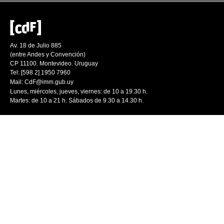
Av. 18 de Julio 885
(entre Andes y Convención)
CP 11100. Montevideo. Uruguay
Tel: [598 2] 1950 7960
Mail:
CdF@imm.gub.uy
Lunes, miércoles, jueves, viernes: de 10 a 19.30 h.
Martes: de 10 a 21 h. Sábados de 9.30 a 14.30 h.