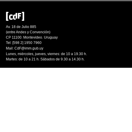
Av. 18 de Julio 885
(entre Andes y Convención)
CP 11100. Montevideo. Uruguay
Tel: [598 2] 1950 7960
Mail:
CdF@imm.gub.uy
Lunes, miércoles, jueves, viernes: de 10 a 19.30 h.
Martes: de 10 a 21 h. Sábados de 9.30 a 14.30 h.