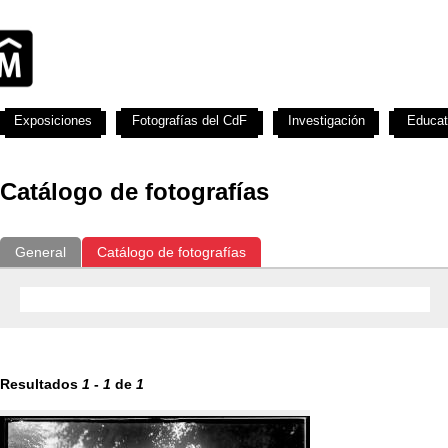
Exposiciones
Fotografías del CdF
Investigación
Educat
Catálogo de fotografías
General
Catálogo de fotografías
Resultados
1
-
1
de
1