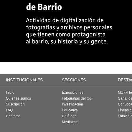
INSTITUCIONALES
SECCIONES
DESTA
Inicio
Exposiciones
MUFF, fes
Quiénes somos
Fotografías del CdF
Canal d
Suscripción
Investigación
Convoca
FAQ
Educativa
Líneas d
Contacto
Catálogo
Fotoviaj
Mediateca