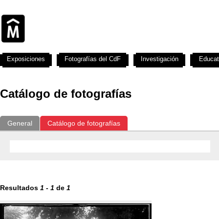
Exposiciones
Fotografías del CdF
Investigación
Educat
Catálogo de fotografías
General
Catálogo de fotografías
Resultados
1
-
1
de
1