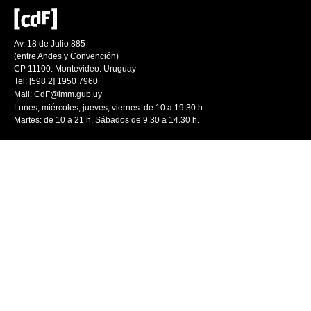
Av. 18 de Julio 885
(entre Andes y Convención)
CP 11100. Montevideo. Uruguay
Tel: [598 2] 1950 7960
Mail:
CdF@imm.gub.uy
Lunes, miércoles, jueves, viernes: de 10 a 19.30 h.
Martes: de 10 a 21 h. Sábados de 9.30 a 14.30 h.