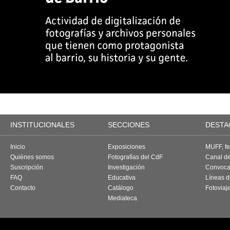
INSTITUCIONALES
SECCIONES
DESTA
Inicio
Exposiciones
MUFF, fes
Quiénes somos
Fotografías del CdF
Canal d
Suscripción
Investigación
Convoca
FAQ
Educativa
Líneas d
Contacto
Catálogo
Fotoviaj
Mediateca