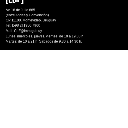
Av. 18 de Julio 885
(entre Andes y Convención)
CP 11100. Montevideo. Uruguay
Tel: [598 2] 1950 7960
Mail:
CdF@imm.gub.uy
Lunes, miércoles, jueves, viernes: de 10 a 19.30 h.
Martes: de 10 a 21 h. Sábados de 9.30 a 14.30 h.