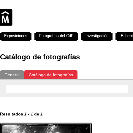
Exposiciones
Fotografías del CdF
Investigación
Educat
Catálogo de fotografías
General
Catálogo de fotografías
Resultados
1
-
1
de
1