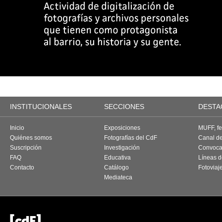
INSTITUCIONALES
SECCIONES
DESTA
Inicio
Exposiciones
MUFF, fes
Quiénes somos
Fotografías del CdF
Canal d
Suscripción
Investigación
Convoca
FAQ
Educativa
Líneas d
Contacto
Catálogo
Fotoviaj
Mediateca