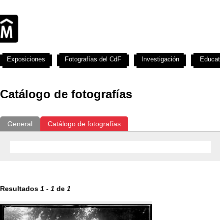
Exposiciones
Fotografías del CdF
Investigación
Educat
Catálogo de fotografías
General
Catálogo de fotografías
Resultados
1
-
1
de
1