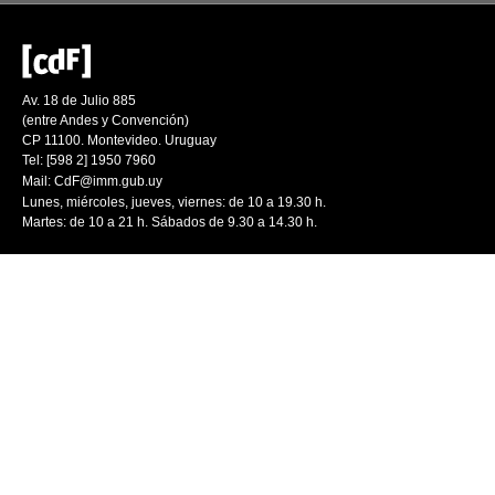
Av. 18 de Julio 885
(entre Andes y Convención)
CP 11100. Montevideo. Uruguay
Tel: [598 2] 1950 7960
Mail:
CdF@imm.gub.uy
Lunes, miércoles, jueves, viernes: de 10 a 19.30 h.
Martes: de 10 a 21 h. Sábados de 9.30 a 14.30 h.