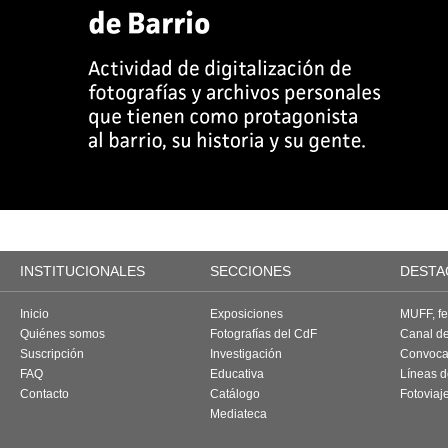
INSTITUCIONALES
SECCIONES
DESTA
Inicio
Exposiciones
MUFF, fes
Quiénes somos
Fotografías del CdF
Canal d
Suscripción
Investigación
Convoca
FAQ
Educativa
Líneas d
Contacto
Catálogo
Fotoviaj
Mediateca