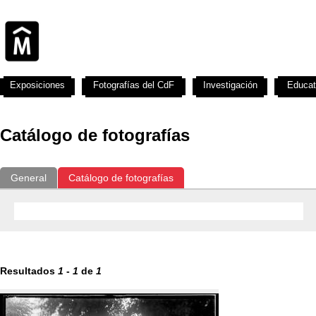
Exposiciones
Fotografías del CdF
Investigación
Educat
Catálogo de fotografías
General
Catálogo de fotografías
Resultados
1
-
1
de
1