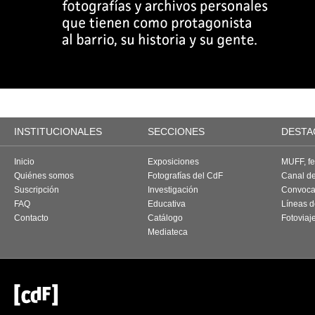
INSTITUCIONALES
SECCIONES
DESTA
Inicio
Exposiciones
MUFF, fes
Quiénes somos
Fotografías del CdF
Canal d
Suscripción
Investigación
Convoca
FAQ
Educativa
Líneas d
Contacto
Catálogo
Fotoviaj
Mediateca