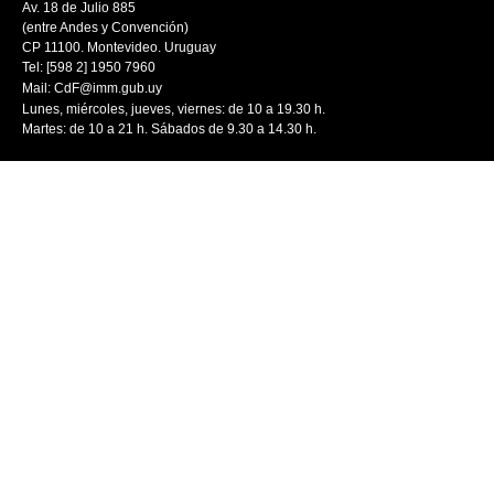
Av. 18 de Julio 885
(entre Andes y Convención)
CP 11100. Montevideo. Uruguay
Tel: [598 2] 1950 7960
Mail:
CdF@imm.gub.uy
Lunes, miércoles, jueves, viernes: de 10 a 19.30 h.
Martes: de 10 a 21 h. Sábados de 9.30 a 14.30 h.