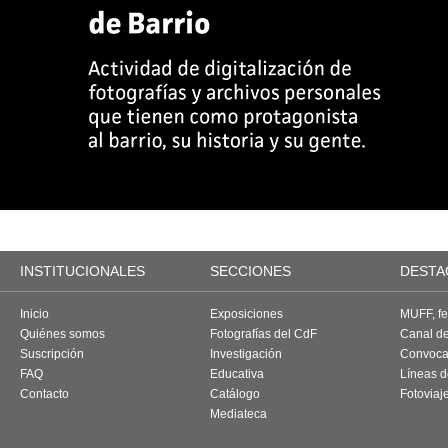
INSTITUCIONALES
SECCIONES
DESTA
Inicio
Exposiciones
MUFF, fes
Quiénes somos
Fotografías del CdF
Canal d
Suscripción
Investigación
Convoca
FAQ
Educativa
Líneas d
Contacto
Catálogo
Fotoviaj
Mediateca