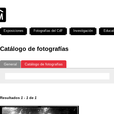
Exposiciones
Fotografías del CdF
Investigación
Educat
Catálogo de fotografías
General
Catálogo de fotografías
Resultados
1
-
1
de
1