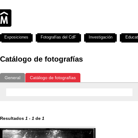
Exposiciones
Fotografías del CdF
Investigación
Educat
Catálogo de fotografías
General
Catálogo de fotografías
Resultados
1
-
1
de
1