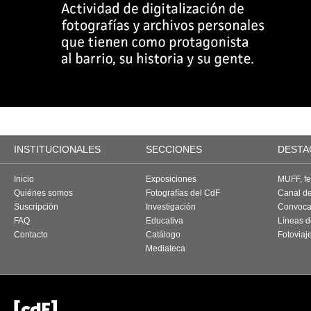
INSTITUCIONALES
SECCIONES
DESTA
Inicio
Exposiciones
MUFF, fes
Quiénes somos
Fotografías del CdF
Canal d
Suscripción
Investigación
Convoca
FAQ
Educativa
Líneas d
Contacto
Catálogo
Fotoviaj
Mediateca