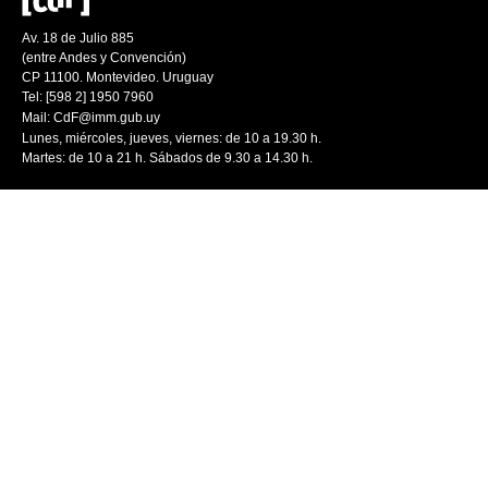
Av. 18 de Julio 885
(entre Andes y Convención)
CP 11100. Montevideo. Uruguay
Tel: [598 2] 1950 7960
Mail:
CdF@imm.gub.uy
Lunes, miércoles, jueves, viernes: de 10 a 19.30 h.
Martes: de 10 a 21 h. Sábados de 9.30 a 14.30 h.