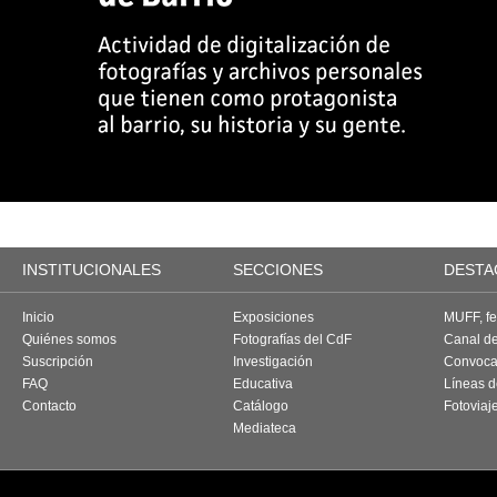
INSTITUCIONALES
SECCIONES
DESTA
Inicio
Exposiciones
MUFF, fes
Quiénes somos
Fotografías del CdF
Canal d
Suscripción
Investigación
Convoca
FAQ
Educativa
Líneas d
Contacto
Catálogo
Fotoviaj
Mediateca