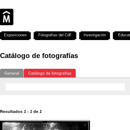
Exposiciones
Fotografías del CdF
Investigación
Educat
Catálogo de fotografías
General
Catálogo de fotografías
Resultados
1
-
1
de
1