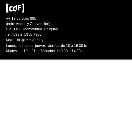
Av. 18 de Julio 885
(entre Andes y Convención)
CP 11100. Montevideo. Uruguay
Tel: [598 2] 1950 7960
Mail:
CdF@imm.gub.uy
Lunes, miércoles, jueves, viernes: de 10 a 19.30 h.
Martes: de 10 a 21 h. Sábados de 9.30 a 14.30 h.