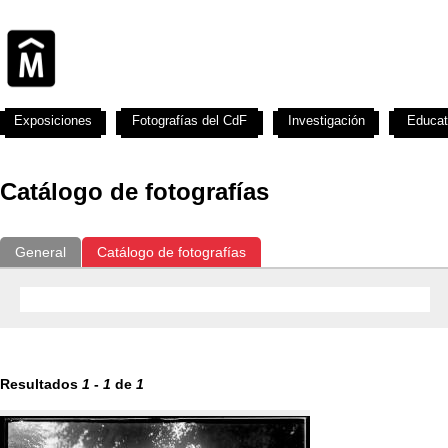
Exposiciones
Fotografías del CdF
Investigación
Educat
Catálogo de fotografías
General
Catálogo de fotografías
Resultados
1
-
1
de
1