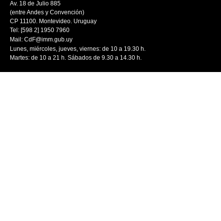
Av. 18 de Julio 885
(entre Andes y Convención)
CP 11100. Montevideo. Uruguay
Tel: [598 2] 1950 7960
Mail:
CdF@imm.gub.uy
Lunes, miércoles, jueves, viernes: de 10 a 19.30 h.
Martes: de 10 a 21 h. Sábados de 9.30 a 14.30 h.