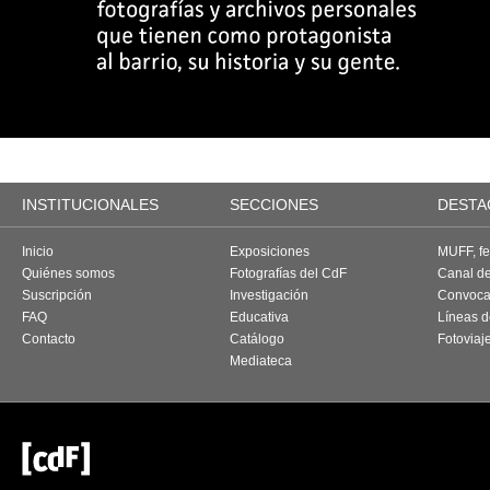
INSTITUCIONALES
SECCIONES
DESTA
Inicio
Exposiciones
MUFF, fes
Quiénes somos
Fotografías del CdF
Canal d
Suscripción
Investigación
Convoca
FAQ
Educativa
Líneas d
Contacto
Catálogo
Fotoviaj
Mediateca