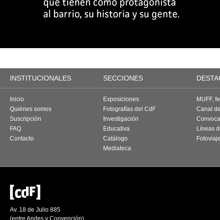
INSTITUCIONALES
SECCIONES
DESTA
Inicio
Exposiciones
MUFF, fes
Quiénes somos
Fotografías del CdF
Canal d
Suscripción
Investigación
Convoca
FAQ
Educativa
Líneas d
Contacto
Catálogo
Fotoviaj
Mediateca
Av. 18 de Julio 885
(entre Andes y Convención)