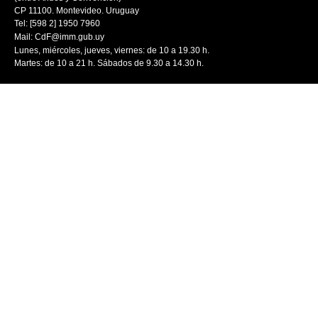
CP 11100. Montevideo. Uruguay
Tel: [598 2] 1950 7960
Mail:
CdF@imm.gub.uy
Lunes, miércoles, jueves, viernes: de 10 a 19.30 h.
Martes: de 10 a 21 h. Sábados de 9.30 a 14.30 h.