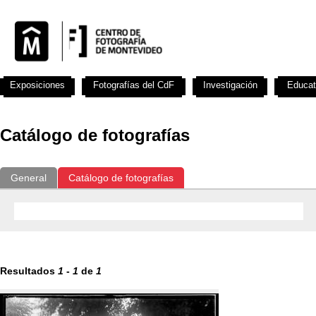
Exposiciones
Fotografías del CdF
Investigación
Educat
Catálogo de fotografías
General
Catálogo de fotografías
Resultados
1
-
1
de
1