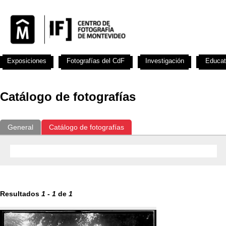
Exposiciones
Fotografías del CdF
Investigación
Educat
Catálogo de fotografías
General
Catálogo de fotografías
Resultados
1
-
1
de
1