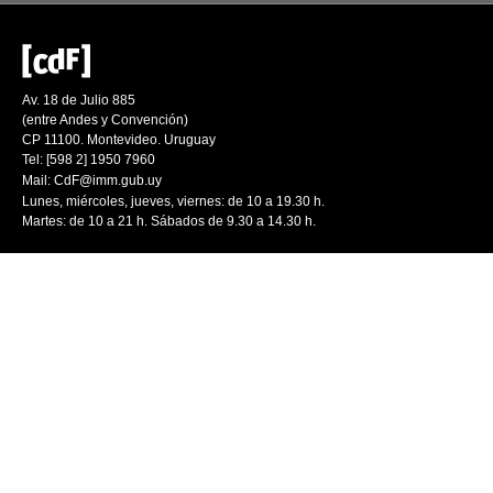
Av. 18 de Julio 885
(entre Andes y Convención)
CP 11100. Montevideo. Uruguay
Tel: [598 2] 1950 7960
Mail:
CdF@imm.gub.uy
Lunes, miércoles, jueves, viernes: de 10 a 19.30 h.
Martes: de 10 a 21 h. Sábados de 9.30 a 14.30 h.