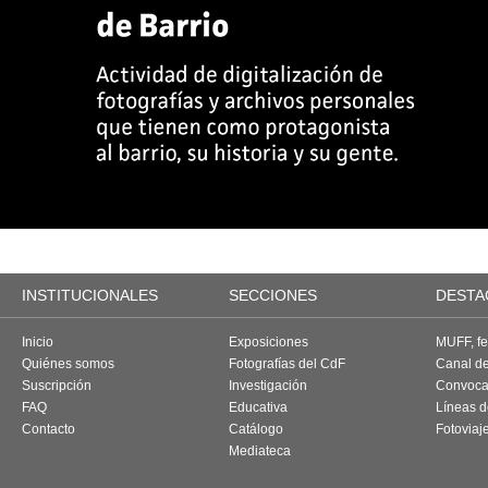
INSTITUCIONALES
SECCIONES
DESTA
Inicio
Exposiciones
MUFF, fes
Quiénes somos
Fotografías del CdF
Canal d
Suscripción
Investigación
Convoca
FAQ
Educativa
Líneas d
Contacto
Catálogo
Fotoviaj
Mediateca