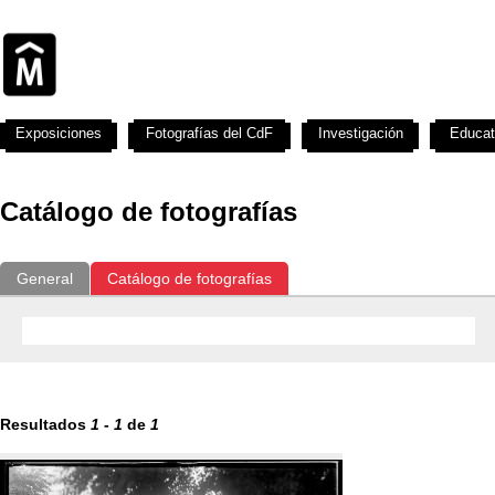
Exposiciones
Fotografías del CdF
Investigación
Educat
Catálogo de fotografías
General
Catálogo de fotografías
Resultados
1
-
1
de
1