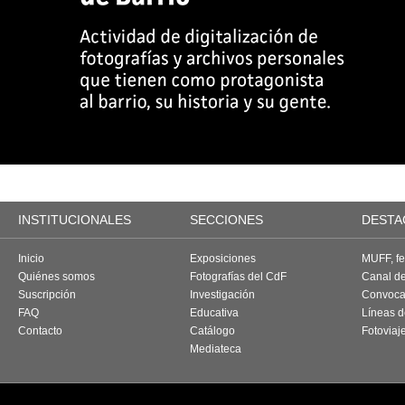
INSTITUCIONALES
SECCIONES
DESTA
Inicio
Exposiciones
MUFF, fes
Quiénes somos
Fotografías del CdF
Canal d
Suscripción
Investigación
Convoca
FAQ
Educativa
Líneas d
Contacto
Catálogo
Fotoviaj
Mediateca