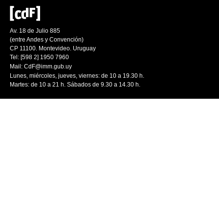
Av. 18 de Julio 885
(entre Andes y Convención)
CP 11100. Montevideo. Uruguay
Tel: [598 2] 1950 7960
Mail:
CdF@imm.gub.uy
Lunes, miércoles, jueves, viernes: de 10 a 19.30 h.
Martes: de 10 a 21 h. Sábados de 9.30 a 14.30 h.