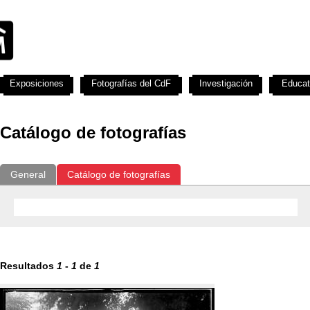
Exposiciones
Fotografías del CdF
Investigación
Educat
Catálogo de fotografías
General
Catálogo de fotografías
Resultados
1
-
1
de
1