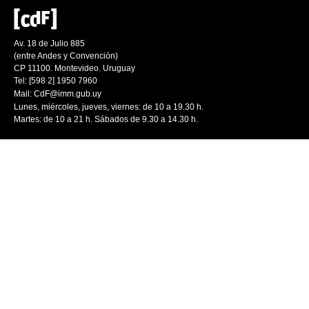
Av. 18 de Julio 885
(entre Andes y Convención)
CP 11100. Montevideo. Uruguay
Tel: [598 2] 1950 7960
Mail:
CdF@imm.gub.uy
Lunes, miércoles, jueves, viernes: de 10 a 19.30 h.
Martes: de 10 a 21 h. Sábados de 9.30 a 14.30 h.