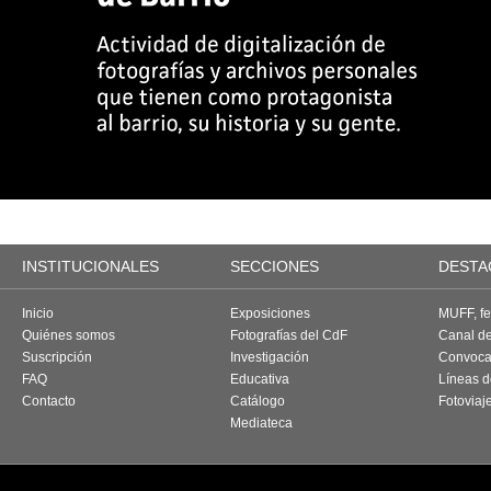
INSTITUCIONALES
SECCIONES
DESTA
Inicio
Exposiciones
MUFF, fes
Quiénes somos
Fotografías del CdF
Canal d
Suscripción
Investigación
Convoca
FAQ
Educativa
Líneas d
Contacto
Catálogo
Fotoviaj
Mediateca