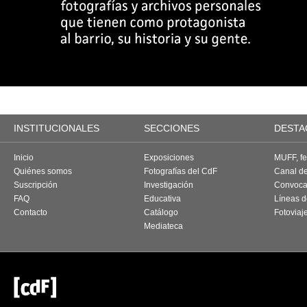
INSTITUCIONALES
SECCIONES
DESTA
Inicio
Exposiciones
MUFF, fes
Quiénes somos
Fotografías del CdF
Canal d
Suscripción
Investigación
Convoca
FAQ
Educativa
Líneas d
Contacto
Catálogo
Fotoviaj
Mediateca