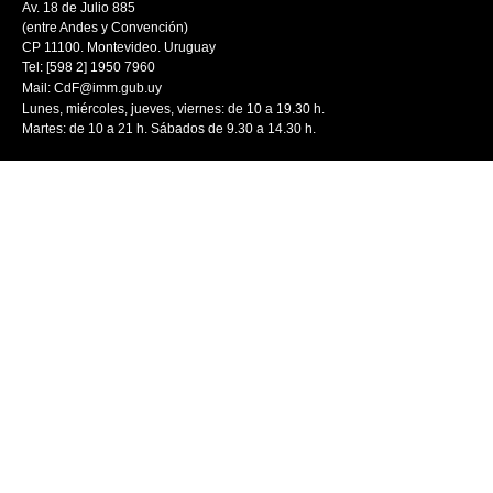
Av. 18 de Julio 885
(entre Andes y Convención)
CP 11100. Montevideo. Uruguay
Tel: [598 2] 1950 7960
Mail:
CdF@imm.gub.uy
Lunes, miércoles, jueves, viernes: de 10 a 19.30 h.
Martes: de 10 a 21 h. Sábados de 9.30 a 14.30 h.