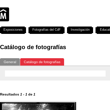
Exposiciones
Fotografías del CdF
Investigación
Educat
Catálogo de fotografías
General
Catálogo de fotografías
Resultados
1
-
1
de
1