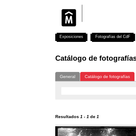
Exposiciones
Fotografías del CdF
Catálogo de fotografía
General
Catálogo de fotografías
Resultados
1
-
1
de
1