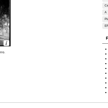
Ce
A
Pl
E
P
rro.