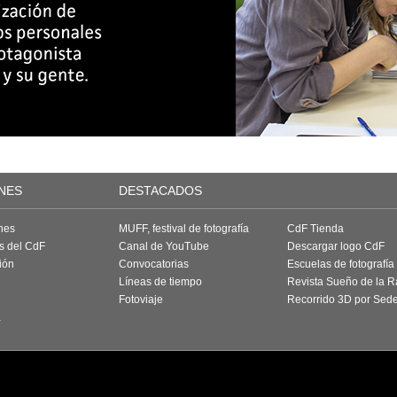
NES
DESTACADOS
nes
MUFF, festival de fotografía
CdF Tienda
as del CdF
Canal de YouTube
Descargar logo CdF
ión
Convocatorias
Escuelas de fotografía
Líneas de tiempo
Revista Sueño de la 
Fotoviaje
Recorrido 3D por Sed
a