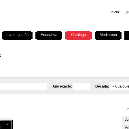
Inicio
Qu
Investigación
Educativa
Catálogo
Mediateca
s
Año exacto:
Década:
F
Ju
Ar