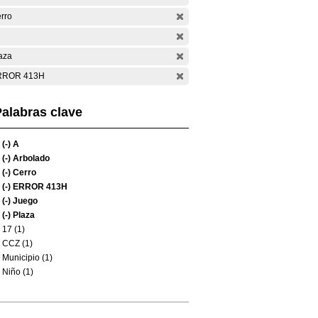
rro
aza
RROR 413H
alabras clave
(-)
A
(-)
Arbolado
(-)
Cerro
(-)
ERROR 413H
(-)
Juego
(-)
Plaza
17 (1)
CCZ (1)
Municipio (1)
Niño (1)