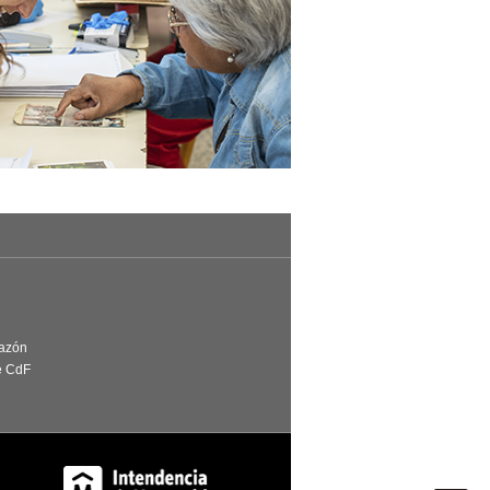
Razón
e CdF