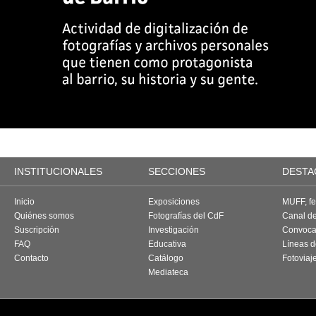
INSTITUCIONALES
SECCIONES
DESTA
Inicio
Exposiciones
MUFF, fes
Quiénes somos
Fotografías del CdF
Canal d
Suscripción
Investigación
Convoca
FAQ
Educativa
Líneas d
Contacto
Catálogo
Fotoviaj
Mediateca