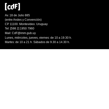
Av. 18 de Julio 885
(entre Andes y Convención)
CP 11100. Montevideo. Uruguay
Tel: [598 2] 1950 7960
Mail:
CdF@imm.gub.uy
Lunes, miércoles, jueves, viernes: de 10 a 19.30 h.
Martes: de 10 a 21 h. Sábados de 9.30 a 14.30 h.