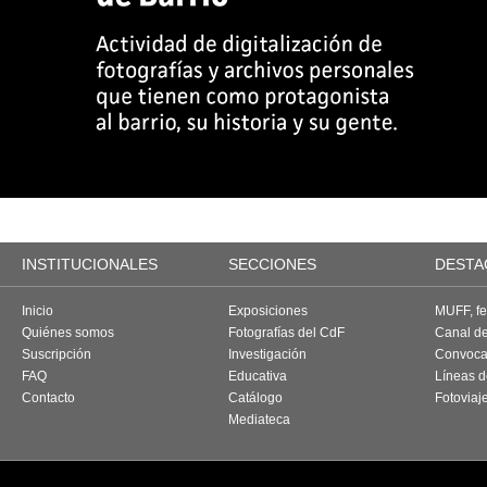
INSTITUCIONALES
SECCIONES
DESTA
Inicio
Exposiciones
MUFF, fes
Quiénes somos
Fotografías del CdF
Canal d
Suscripción
Investigación
Convoca
FAQ
Educativa
Líneas d
Contacto
Catálogo
Fotoviaj
Mediateca