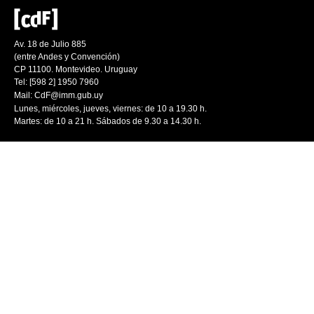
Av. 18 de Julio 885
(entre Andes y Convención)
CP 11100. Montevideo. Uruguay
Tel: [598 2] 1950 7960
Mail:
CdF@imm.gub.uy
Lunes, miércoles, jueves, viernes: de 10 a 19.30 h.
Martes: de 10 a 21 h. Sábados de 9.30 a 14.30 h.