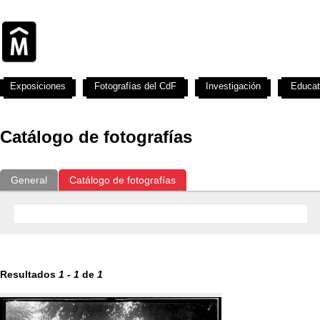
Exposiciones
Fotografías del CdF
Investigación
Educat
Catálogo de fotografías
General
Catálogo de fotografías
Resultados
1
-
1
de
1