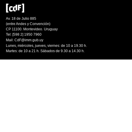
Av. 18 de Julio 885
(entre Andes y Convención)
CP 11100. Montevideo. Uruguay
Tel: [598 2] 1950 7960
Mail:
CdF@imm.gub.uy
Lunes, miércoles, jueves, viernes: de 10 a 19.30 h.
Martes: de 10 a 21 h. Sábados de 9.30 a 14.30 h.