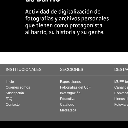
INSTITUCIONALES
SECCIONES
DESTA
Inicio
Exposiciones
MUFF, fes
Quiénes somos
Fotografías del CdF
Canal d
Suscripción
Investigación
Convoca
FAQ
Educativa
Líneas d
Contacto
Catálogo
Fotoviaj
Mediateca