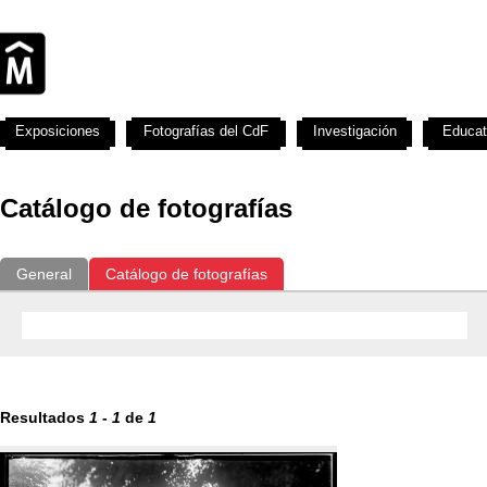
Exposiciones
Fotografías del CdF
Investigación
Educat
Catálogo de fotografías
General
Catálogo de fotografías
Resultados
1
-
1
de
1