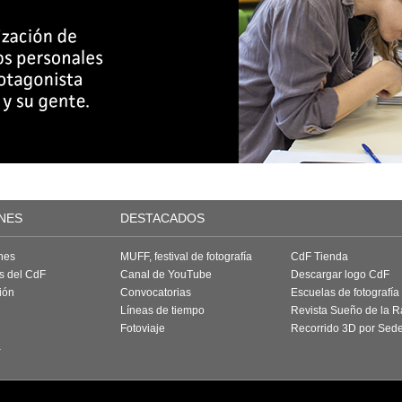
NES
DESTACADOS
nes
MUFF, festival de fotografía
CdF Tienda
as del CdF
Canal de YouTube
Descargar logo CdF
ión
Convocatorias
Escuelas de fotografía
Líneas de tiempo
Revista Sueño de la 
Fotoviaje
Recorrido 3D por Sed
a