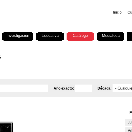
Inicio
Qu
Investigación
Educativa
Catálogo
Mediateca
s
Año exacto:
Década:
F
Ju
Ar