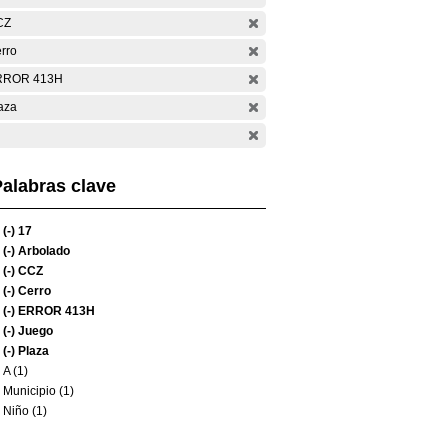
CZ
rro
RROR 413H
aza
alabras clave
(-)
17
(-)
Arbolado
(-)
CCZ
(-)
Cerro
(-)
ERROR 413H
(-)
Juego
(-)
Plaza
A (1)
Municipio (1)
Niño (1)