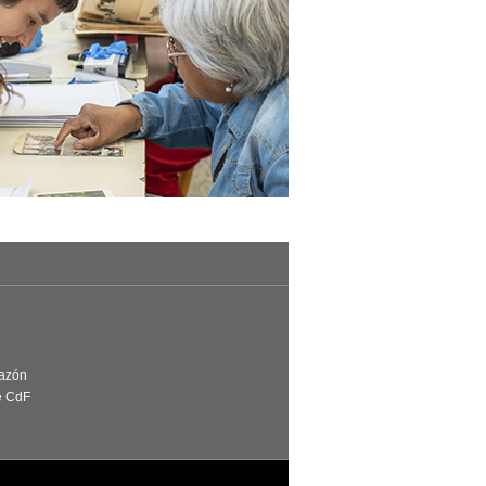
Razón
e CdF