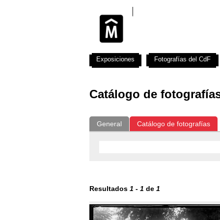
Exposiciones
Fotografías del CdF
Catálogo de fotografía
General
Catálogo de fotografías
Resultados
1
-
1
de
1