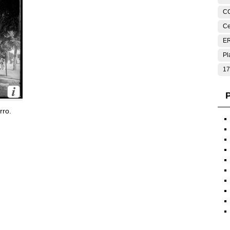
C
Ce
E
Pl
17
P
rro.