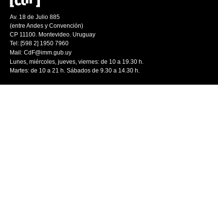
Av. 18 de Julio 885
(entre Andes y Convención)
CP 11100. Montevideo. Uruguay
Tel: [598 2] 1950 7960
Mail:
CdF@imm.gub.uy
Lunes, miércoles, jueves, viernes: de 10 a 19.30 h.
Martes: de 10 a 21 h. Sábados de 9.30 a 14.30 h.