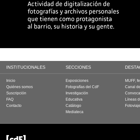
INSTITUCIONALES
SECCIONES
DESTA
Inicio
Exposiciones
MUFF, fes
Quiénes somos
Fotografías del CdF
Canal d
Suscripción
Investigación
Convoca
FAQ
Educativa
Líneas d
Contacto
Catálogo
Fotoviaj
Mediateca