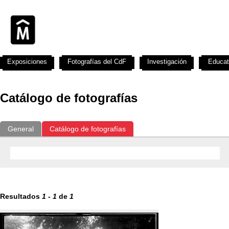
Exposiciones
Fotografías del CdF
Investigación
Educat
Catálogo de fotografías
General
Catálogo de fotografías
Resultados
1
-
1
de
1