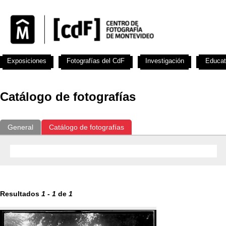
Exposiciones
Fotografías del CdF
Investigación
Educat
Catálogo de fotografías
General
Catálogo de fotografías
Resultados
1
-
1
de
1