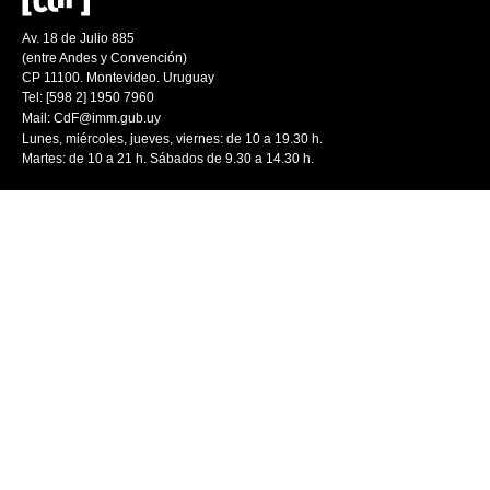
Av. 18 de Julio 885
(entre Andes y Convención)
CP 11100. Montevideo. Uruguay
Tel: [598 2] 1950 7960
Mail:
CdF@imm.gub.uy
Lunes, miércoles, jueves, viernes: de 10 a 19.30 h.
Martes: de 10 a 21 h. Sábados de 9.30 a 14.30 h.