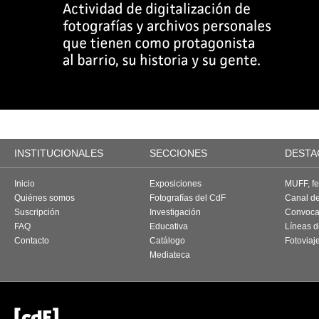
INSTITUCIONALES
SECCIONES
DESTA
Inicio
Exposiciones
MUFF, fes
Quiénes somos
Fotografías del CdF
Canal d
Suscripción
Investigación
Convoca
FAQ
Educativa
Líneas d
Contacto
Catálogo
Fotoviaj
Mediateca