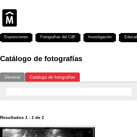
Exposiciones
Fotografías del CdF
Investigación
Educat
Catálogo de fotografías
General
Catálogo de fotografías
Resultados
1
-
1
de
1