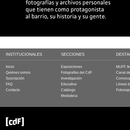
INSTITUCIONALES
SECCIONES
DESTA
Inicio
Exposiciones
MUFF, fes
Quiénes somos
Fotografías del CdF
Canal d
Suscripción
Investigación
Convoca
FAQ
Educativa
Líneas d
Contacto
Catálogo
Fotoviaj
Mediateca