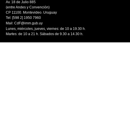
Av. 18 de Julio 885
(entre Andes y Convención)
CP 11100. Montevideo. Uruguay
Tel: [598 2] 1950 7960
Mail:
CdF@imm.gub.uy
Lunes, miércoles, jueves, viernes: de 10 a 19.30 h.
Martes: de 10 a 21 h. Sábados de 9.30 a 14.30 h.