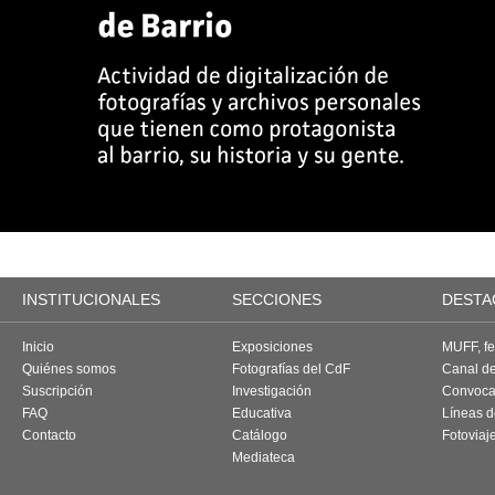
INSTITUCIONALES
SECCIONES
DESTA
Inicio
Exposiciones
MUFF, fes
Quiénes somos
Fotografías del CdF
Canal d
Suscripción
Investigación
Convoca
FAQ
Educativa
Líneas d
Contacto
Catálogo
Fotoviaj
Mediateca