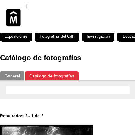
Exposiciones
Fotografías del CdF
Investigación
Educat
Catálogo de fotografías
General
Catálogo de fotografías
Resultados
1
-
1
de
1