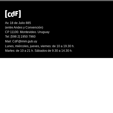
Av. 18 de Julio 885
(entre Andes y Convención)
CP 11100. Montevideo. Uruguay
Tel: [598 2] 1950 7960
Mail:
CdF@imm.gub.uy
Lunes, miércoles, jueves, viernes: de 10 a 19.30 h.
Martes: de 10 a 21 h. Sábados de 9.30 a 14.30 h.