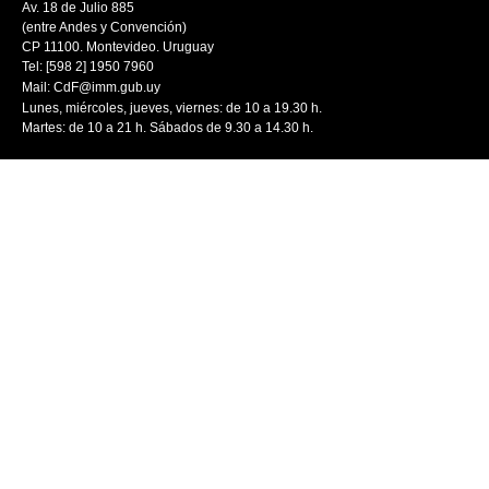
Av. 18 de Julio 885
(entre Andes y Convención)
CP 11100. Montevideo. Uruguay
Tel: [598 2] 1950 7960
Mail:
CdF@imm.gub.uy
Lunes, miércoles, jueves, viernes: de 10 a 19.30 h.
Martes: de 10 a 21 h. Sábados de 9.30 a 14.30 h.