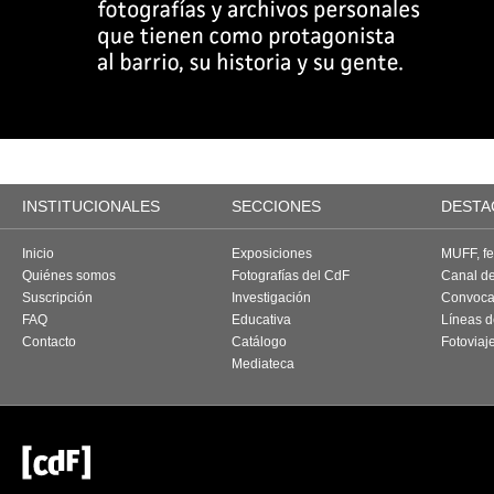
INSTITUCIONALES
SECCIONES
DESTA
Inicio
Exposiciones
MUFF, fes
Quiénes somos
Fotografías del CdF
Canal d
Suscripción
Investigación
Convoca
FAQ
Educativa
Líneas d
Contacto
Catálogo
Fotoviaj
Mediateca