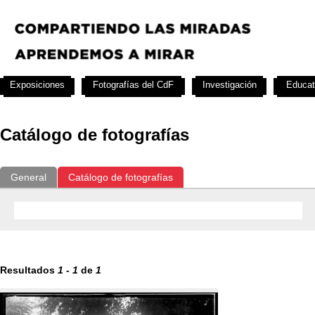
Exposiciones
Fotografías del CdF
Investigación
Educat
Catálogo de fotografías
General
Catálogo de fotografías
Resultados
1
-
1
de
1