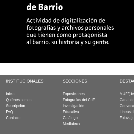
INSTITUCIONALES
SECCIONES
DESTA
Inicio
Exposiciones
MUFF, fes
Quiénes somos
Fotografías del CdF
Canal d
Suscripción
Investigación
Convoca
FAQ
Educativa
Líneas d
Contacto
Catálogo
Fotoviaj
Mediateca