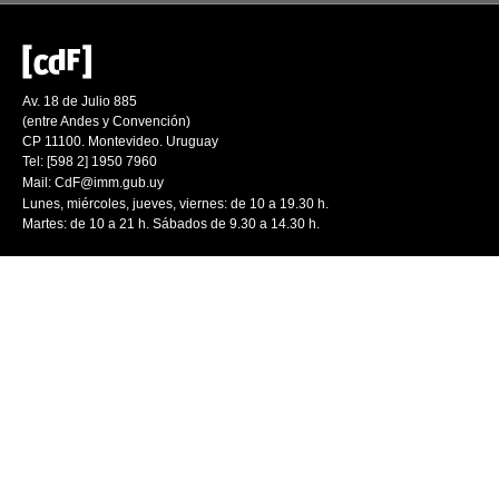
Av. 18 de Julio 885
(entre Andes y Convención)
CP 11100. Montevideo. Uruguay
Tel: [598 2] 1950 7960
Mail:
CdF@imm.gub.uy
Lunes, miércoles, jueves, viernes: de 10 a 19.30 h.
Martes: de 10 a 21 h. Sábados de 9.30 a 14.30 h.