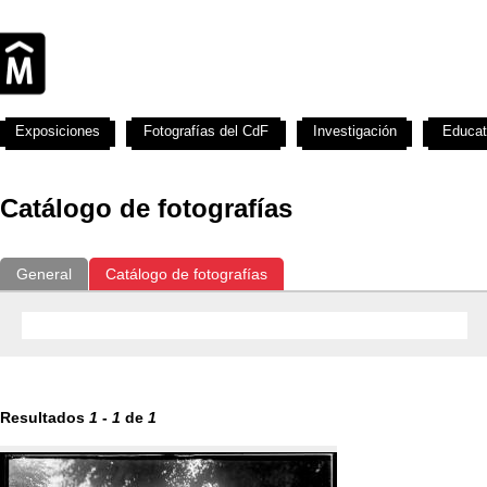
Exposiciones
Fotografías del CdF
Investigación
Educat
Catálogo de fotografías
General
Catálogo de fotografías
Resultados
1
-
1
de
1