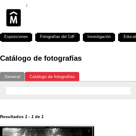
Exposiciones
Fotografías del CdF
Investigación
Educat
Catálogo de fotografías
General
Catálogo de fotografías
Resultados
1
-
1
de
1