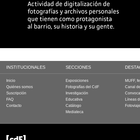
INSTITUCIONALES
SECCIONES
DESTA
Inicio
Exposiciones
MUFF, fes
Quiénes somos
Fotografías del CdF
Canal d
Suscripción
Investigación
Convoca
FAQ
Educativa
Líneas d
Contacto
Catálogo
Fotoviaj
Mediateca