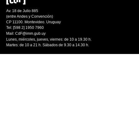
Av. 18 de Julio 885
(entre Andes y Convención)
CP 11100. Montevideo. Uruguay
Tel: [598 2] 1950 7960
Mail:
CdF@imm.gub.uy
Lunes, miércoles, jueves, viernes: de 10 a 19.30 h.
Martes: de 10 a 21 h. Sábados de 9.30 a 14.30 h.