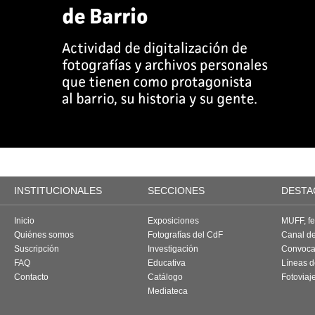
INSTITUCIONALES
SECCIONES
DESTA
Inicio
Exposiciones
MUFF, fes
Quiénes somos
Fotografías del CdF
Canal d
Suscripción
Investigación
Convoca
FAQ
Educativa
Líneas d
Contacto
Catálogo
Fotoviaj
Mediateca