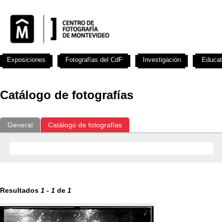
Exposiciones
Fotografías del CdF
Investigación
Educat
Catálogo de fotografías
General
Catálogo de fotografías
Resultados
1
-
1
de
1