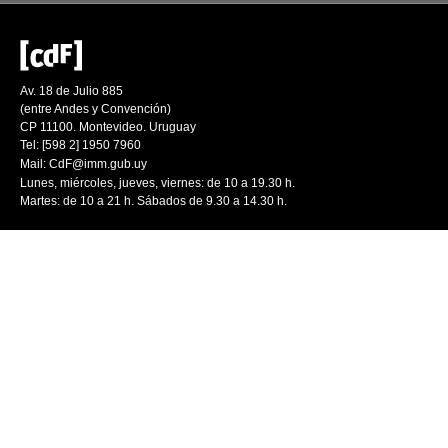
Av. 18 de Julio 885
(entre Andes y Convención)
CP 11100. Montevideo. Uruguay
Tel: [598 2] 1950 7960
Mail:
CdF@imm.gub.uy
Lunes, miércoles, jueves, viernes: de 10 a 19.30 h.
Martes: de 10 a 21 h. Sábados de 9.30 a 14.30 h.