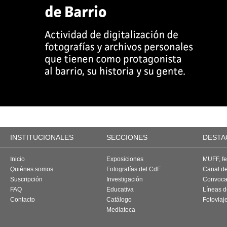
INSTITUCIONALES
SECCIONES
DESTA
Inicio
Exposiciones
MUFF, fes
Quiénes somos
Fotografías del CdF
Canal d
Suscripción
Investigación
Convoca
FAQ
Educativa
Líneas d
Contacto
Catálogo
Fotoviaj
Mediateca