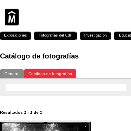
Exposiciones
Fotografías del CdF
Investigación
Educat
Catálogo de fotografías
General
Catálogo de fotografías
Resultados
1
-
1
de
1