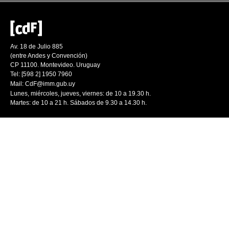
Av. 18 de Julio 885
(entre Andes y Convención)
CP 11100. Montevideo. Uruguay
Tel: [598 2] 1950 7960
Mail:
CdF@imm.gub.uy
Lunes, miércoles, jueves, viernes: de 10 a 19.30 h.
Martes: de 10 a 21 h. Sábados de 9.30 a 14.30 h.