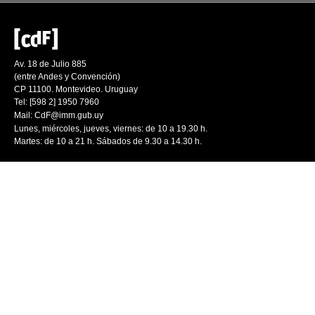
Av. 18 de Julio 885
(entre Andes y Convención)
CP 11100. Montevideo. Uruguay
Tel: [598 2] 1950 7960
Mail:
CdF@imm.gub.uy
Lunes, miércoles, jueves, viernes: de 10 a 19.30 h.
Martes: de 10 a 21 h. Sábados de 9.30 a 14.30 h.