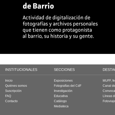
INSTITUCIONALES
SECCIONES
DESTA
Inicio
Exposiciones
MUFF, fes
Quiénes somos
Fotografías del CdF
Canal d
Suscripción
Investigación
Convoca
FAQ
Educativa
Líneas d
Contacto
Catálogo
Fotoviaj
Mediateca