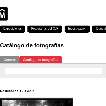
Exposiciones
Fotografías del CdF
Investigación
Educat
Catálogo de fotografías
General
Catálogo de fotografías
Resultados
1
-
1
de
1